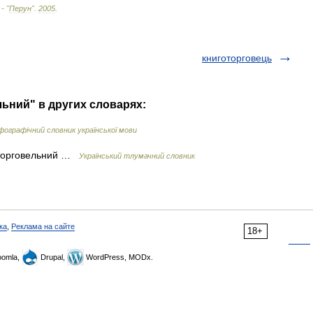
 - "
Перун
"
.
2005
.
книготорговець
льний" в других словарях:
ографічний словник української мови
готорговельний …
Український тлумачний словник
ка
,
Реклама на сайте
18+
omla,
Drupal,
WordPress, MODx.