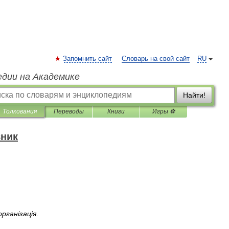
Запомнить сайт
Словарь на свой сайт
RU
едии на Академике
Найти!
Толкования
Переводы
Книги
Игры ⚽
вник
орган
і
зац
і
я
.