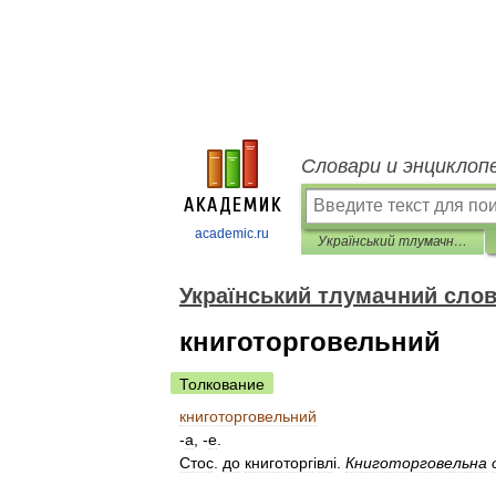
Словари и энциклоп
academic.ru
Український тлумачний словник
Український тлумачний сло
книготорговельний
Толкование
книготорговельний
-
а
, -
е
.
Стос
.
до
книготорг
і
вл
і.
Книготорговельна