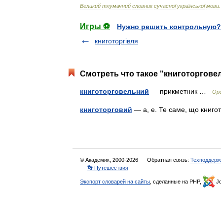
Великий
тлумачний
словник
сучасної
української
мови
.
Игры ⚽
Нужно решить контрольную?
книготоргівля
Смотреть что такое "книготоргове
книготорговельний
— прикметник …
Орф
книготорговий
— а, е. Те саме, що кни
© Академик, 2000-2026
Обратная связь:
Техподдерж
👣 Путешествия
Экспорт словарей на сайты
, сделанные на PHP,
Jo